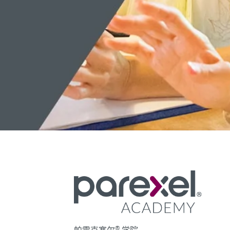
®
帕雷克塞尔
学院