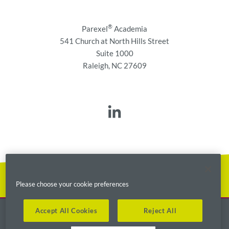
®
Parexel
Academia
541 Church at North Hills Street
Suite 1000
Raleigh, NC 27609
Please choose your cookie preferences
Accept All Cookies
Reject All
Derechos de autor ©2000-2021
®
Parexel
Corporación internacional